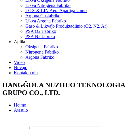
Likva Oksigena Fabriko
Likva Nitrogena Fabriko
LOX & LIN Aera Apartiga Unuo
Argona Gasfabriko
Likva Argona Fabriko
Gaso & Likvaĵo Produktadlinio (O2, N2, Ar)
PSA O2-Fabriko
PSA N2-fabriko
Apliko
Oksigena Fabriko
Nitrogena Fabriko
Argona Fabriko
Video
Novaĵoj
Kontaktu nin
HANGĜOUA NUZHUO TEKNOLOGIA
GRUPO CO., LTD.
Hejmo
Atestilo