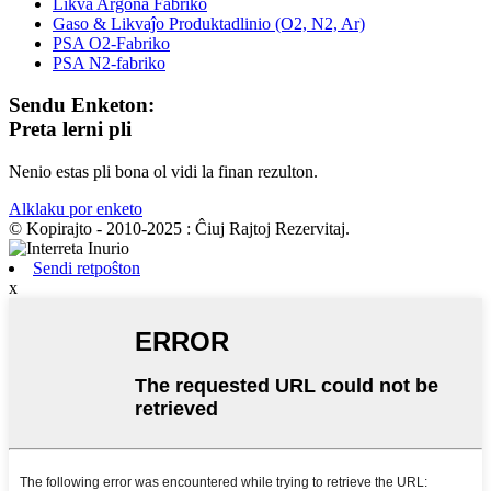
Likva Argona Fabriko
Gaso & Likvaĵo Produktadlinio (O2, N2, Ar)
PSA O2-Fabriko
PSA N2-fabriko
Sendu Enketon:
Preta lerni pli
Nenio estas pli bona ol vidi la finan rezulton.
Alklaku por enketo
© Kopirajto - 2010-2025 : Ĉiuj Rajtoj Rezervitaj.
Sendi retpoŝton
x