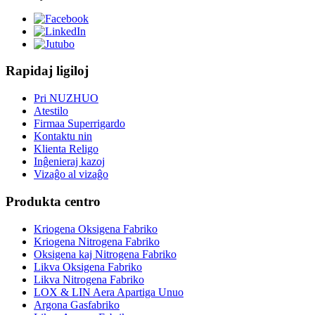
Rapidaj ligiloj
Pri NUZHUO
Atestilo
Firmaa Superrigardo
Kontaktu nin
Klienta Religo
Inĝenieraj kazoj
Vizaĝo al vizaĝo
Produkta centro
Kriogena Oksigena Fabriko
Kriogena Nitrogena Fabriko
Oksigena kaj Nitrogena Fabriko
Likva Oksigena Fabriko
Likva Nitrogena Fabriko
LOX & LIN Aera Apartiga Unuo
Argona Gasfabriko