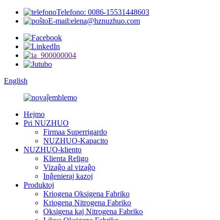
Telefono: 0086-15531448603
E-mail:elena@hznuzhuo.com
English
Hejmo
Pri NUZHUO
Firmaa Superrigardo
NUZHUO-Kapacito
NUZHUO-kliento
Klienta Religo
Vizaĝo al vizaĝo
Inĝenieraj kazoj
Produktoj
Kriogena Oksigena Fabriko
Kriogena Nitrogena Fabriko
Oksigena kaj Nitrogena Fabriko