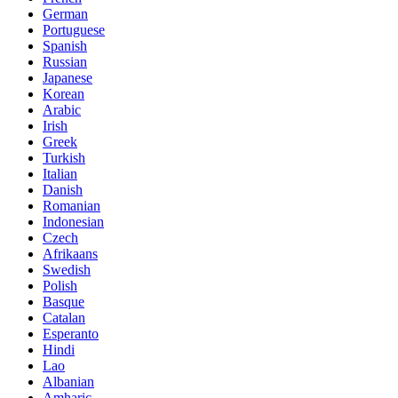
German
Portuguese
Spanish
Russian
Japanese
Korean
Arabic
Irish
Greek
Turkish
Italian
Danish
Romanian
Indonesian
Czech
Afrikaans
Swedish
Polish
Basque
Catalan
Esperanto
Hindi
Lao
Albanian
Amharic