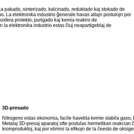
 La pakado, sinterizado, kalcinado, reduktado kaj stokado de
no. La elektronika industrio ĝenerale havas altajn postulojn por
sfera protekto, purigado kaj kemia reakiro de
n la elektronika industrio estas ĉiuj neapartigeblaj de
3D-presado
Nitrogeno estas ekonomia, facile havebla kemie stabila gaso, k
Metalaj 3D-presaj aparatoj ofte postulas hermetikan reakcian 
kromproduktoj, kaj por elimini la efikojn de la ĉeesto de oksige