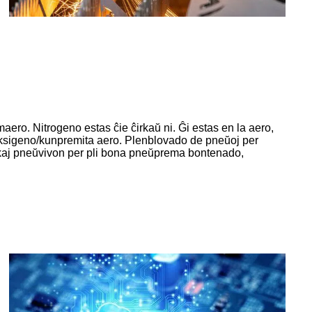
aero. Nitrogeno estas ĉie ĉirkaŭ ni. Ĝi estas en la aero,
 oksigeno/kunpremita aero. Plenblovado de pneŭoj per
 kaj pneŭvivon per pli bona pneŭprema bontenado,