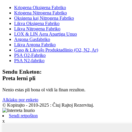
Kriogena Oksigena Fabriko
Kriogena Nitrogena Fabriko
Oksigena kaj Nitrogena Fabriko
Likva Oksigena Fabriko
Likva Nitrogena Fabriko
LOX & LIN Aera Apartiga Unuo
Argona Gasfabriko
Likva Argona Fabriko
Gaso & Likvaĵo Produktadlinio (O2, N2, Ar)
PSA O2-Fabriko
PSA N2-fabriko
Sendu Enketon:
Preta lerni pli
Nenio estas pli bona ol vidi la finan rezulton.
Alklaku por enketo
© Kopirajto - 2010-2025 : Ĉiuj Rajtoj Rezervitaj.
Sendi retpoŝton
x