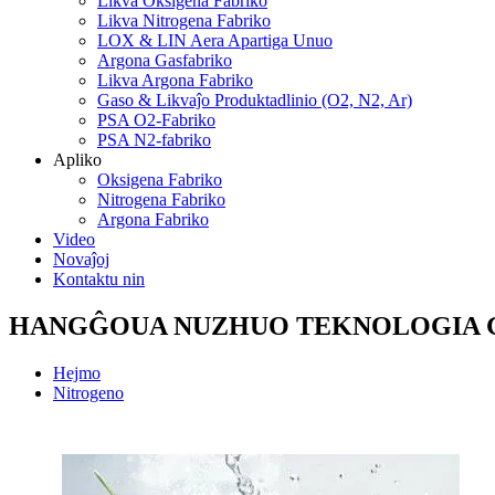
Likva Oksigena Fabriko
Likva Nitrogena Fabriko
LOX & LIN Aera Apartiga Unuo
Argona Gasfabriko
Likva Argona Fabriko
Gaso & Likvaĵo Produktadlinio (O2, N2, Ar)
PSA O2-Fabriko
PSA N2-fabriko
Apliko
Oksigena Fabriko
Nitrogena Fabriko
Argona Fabriko
Video
Novaĵoj
Kontaktu nin
HANGĜOUA NUZHUO TEKNOLOGIA GR
Hejmo
Nitrogeno