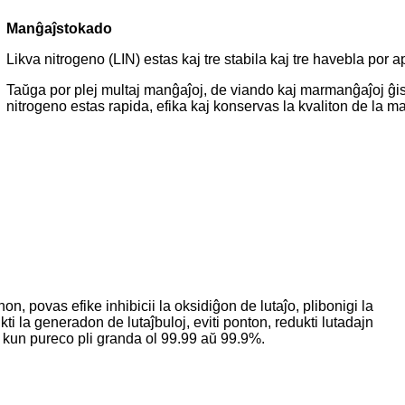
Manĝaĵstokado
Likva nitrogeno (LIN) estas kaj tre stabila kaj tre havebla po
Taŭga por plej multaj manĝaĵoj, de viando kaj marmanĝaĵoj ĝis
nitrogeno estas rapida, efika kaj konservas la kvaliton de la m
n, povas efike inhibicii la oksidiĝon de lutaĵo, plibonigi la
i la generadon de lutaĵbuloj, eviti ponton, redukti lutadajn
on kun pureco pli granda ol 99.99 aŭ 99.9%.