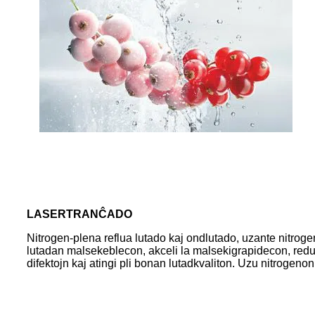
LASERTRANĈADO
Nitrogen-plena reflua lutado kaj ondlutado, uzante nitrogeno
lutadan malsekeblecon, akceli la malsekigrapidecon, redukt
difektojn kaj atingi pli bonan lutadkvaliton. Uzu nitrogen