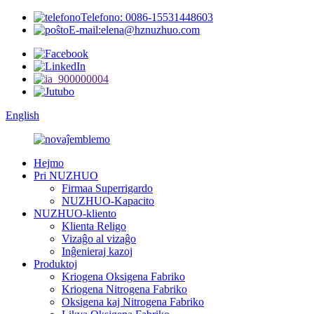
Telefono: 0086-15531448603
E-mail:elena@hznuzhuo.com
English
Hejmo
Pri NUZHUO
Firmaa Superrigardo
NUZHUO-Kapacito
NUZHUO-kliento
Klienta Religo
Vizaĝo al vizaĝo
Inĝenieraj kazoj
Produktoj
Kriogena Oksigena Fabriko
Kriogena Nitrogena Fabriko
Oksigena kaj Nitrogena Fabriko