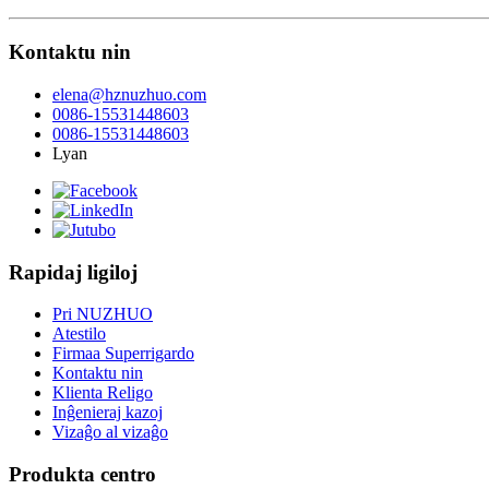
Kontaktu nin
elena@hznuzhuo.com
0086-15531448603
0086-15531448603
Lyan
Rapidaj ligiloj
Pri NUZHUO
Atestilo
Firmaa Superrigardo
Kontaktu nin
Klienta Religo
Inĝenieraj kazoj
Vizaĝo al vizaĝo
Produkta centro