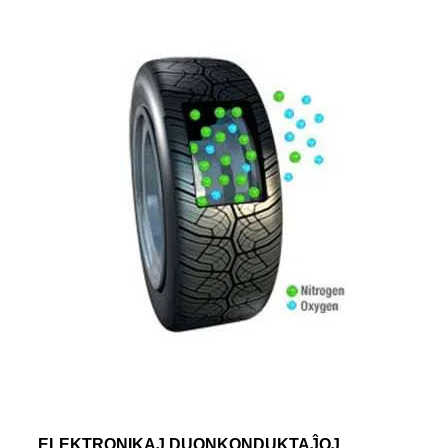
ELEKTRONIKAJ DUONKONDUKTAĴOJ