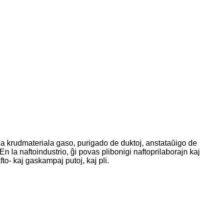
ia krudmateriala gaso, purigado de duktoj, anstataŭigo de
n la naftoindustrio, ĝi povas plibonigi naftoprilaborajn kaj
o- kaj gaskampaj putoj, kaj pli.