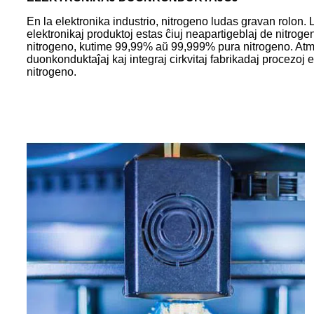
En la elektronika industrio, nitrogeno ludas gravan rolon.
elektronikaj produktoj estas ĉiuj neapartigeblaj de nitroge
nitrogeno, kutime 99,99% aŭ 99,999% pura nitrogeno. Atmo
duonkonduktaĵaj kaj integraj cirkvitaj fabrikadaj procezoj e
nitrogeno.