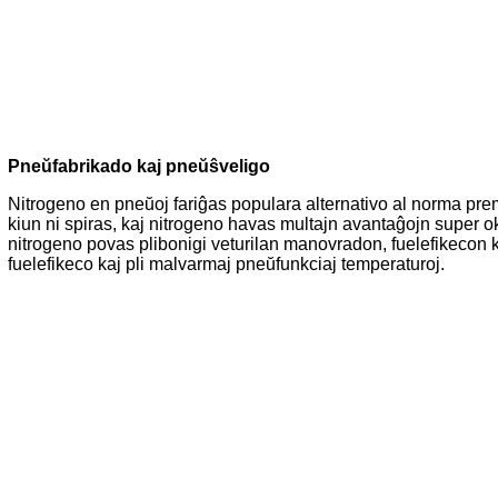
Pneŭfabrikado kaj pneŭŝveligo
Nitrogeno en pneŭoj fariĝas populara alternativo al norma prem
kiun ni spiras, kaj nitrogeno havas multajn avantaĝojn super
nitrogeno povas plibonigi veturilan manovradon, fuelefikecon
fuelefikeco kaj pli malvarmaj pneŭfunkciaj temperaturoj.