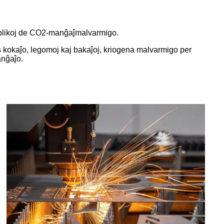
r aplikoj de CO2-manĝaĵmalvarmigo.
 kokaĵo, legomoj kaj bakaĵoj, kriogena malvarmigo per
anĝaĵo.