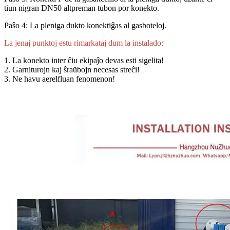
tiun nigran DN50 altpreman tubon por konekto.
Paŝo 4: La pleniga dukto konektiĝas al gasboteloj.
La jenaj punktoj estu rimarkataj dum la instalado:
1. La konekto inter ĉiu ekipaĵo devas esti sigelita!
2. Garniturojn kaj ŝraŭbojn necesas streĉi!
3. Ne havu aerelfluan fenomenon!