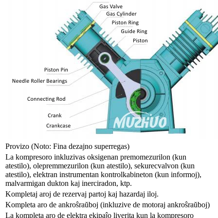
Provizo (Noto: Fina dezajno superregas)
La kompresoro inkluzivas oksigenan premomezurilon (kun
atestilo), olepremmezurilon (kun atestilo), sekurecvalvon (kun
atestilo), elektran instrumentan kontrolkabineton (kun informoj),
malvarmigan dukton kaj inerciradon, ktp.
Kompletaj aroj de rezervaj partoj kaj hazardaj iloj.
Kompleta aro de ankroŝraŭboj (inkluzive de motoraj ankroŝraŭboj)
La kompleta aro de elektra ekipaĵo liverita kun la kompresoro