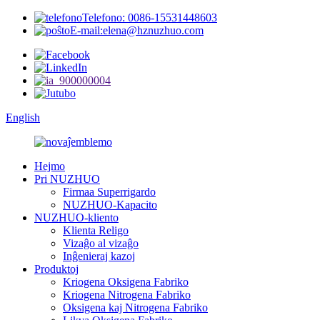
Telefono: 0086-15531448603
E-mail:elena@hznuzhuo.com
English
Hejmo
Pri NUZHUO
Firmaa Superrigardo
NUZHUO-Kapacito
NUZHUO-kliento
Klienta Religo
Vizaĝo al vizaĝo
Inĝenieraj kazoj
Produktoj
Kriogena Oksigena Fabriko
Kriogena Nitrogena Fabriko
Oksigena kaj Nitrogena Fabriko