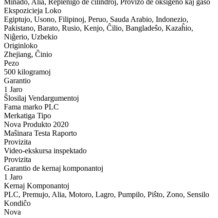
Minado, Alia, Replenigo de cilindroj, Provizo de oksigeno kaj gaso
Ekspozicieja Loko
Egiptujo, Usono, Filipinoj, Peruo, Sauda Arabio, Indonezio,
Pakistano, Barato, Rusio, Kenjo, Ĉilio, Bangladeŝo, Kazaĥio,
Niĝerio, Uzbekio
Originloko
Zhejiang, Ĉinio
Pezo
500 kilogramoj
Garantio
1 Jaro
Ŝlosilaj Vendargumentoj
Fama marko PLC
Merkatiga Tipo
Nova Produkto 2020
Maŝinara Testa Raporto
Provizita
Video-ekskursa inspektado
Provizita
Garantio de kernaj komponantoj
1 Jaro
Kernaj Komponantoj
PLC, Premujo, Alia, Motoro, Lagro, Pumpilo, Piŝto, Zono, Sensilo
Kondiĉo
Nova