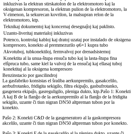
inkluzivas la elektran stirskatolon de la elektromotoro kaj la
oksigenan kompresoron, la elektran pulion de la elektromotoro, la
V-rimenon, la sekurecan kovrilon, la malsupran relon de la
elektromotoro, ktp.
Teknikaj dokumentoj kaj koncernaj desegnaĵoj kaj paklisto.
Uzanto-liveritaj materialoj inkluzivas
Potenco, kontrolaj kabloj kaj dratoj uzataj por instalado de oksigena
kompresoro, konekto al premmezurilo φ6×1 kupra tubo
Akvotuboj, tubkonektiloj, fermvalvoj por drenadsistemoj
Konektita al la unua-ŝtupa ensuĉa tubo kaj la lasta-ŝtupa fina
elŝpruca tubo, same kiel la valvoj de la ensuĉaj kaj ellasaj tuboj
konektitaj al la oksigena kompresoro
Benzinstacio por gascilindroj
La gasfabriko konsistas el ŝraŭba aerkunpremilo, gasakcelilo,
aerbufrotanko, fridigita sekigilo, filtra ekipaĵo, gasbufrotanko,
gasgenera ekipaĵo, gasreguligilo, pleniga dukto, ktp.
Paŝo 1: Konekti
A kaj B de la flanĝo de la aerkunpremilo al la flanĝo de la fridigita
sekigilo, uzante ĉi tiun nigran DN50 altpreman tubon por la
konekto.
Paŝo 2: Konekti C&D de la gasgeneratoro al la gaskompresora
akcelilo, uzante ĉi tiun nigran DN50 altpreman tubon por konekto.
Paŝo 3: Konekti F de la gasakcelilo al la pleniga dukto, uzante ĉi