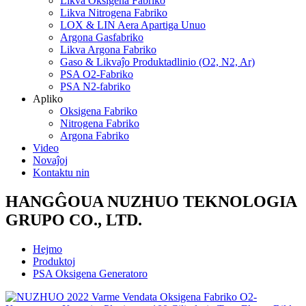
Likva Oksigena Fabriko
Likva Nitrogena Fabriko
LOX & LIN Aera Apartiga Unuo
Argona Gasfabriko
Likva Argona Fabriko
Gaso & Likvaĵo Produktadlinio (O2, N2, Ar)
PSA O2-Fabriko
PSA N2-fabriko
Apliko
Oksigena Fabriko
Nitrogena Fabriko
Argona Fabriko
Video
Novaĵoj
Kontaktu nin
HANGĜOUA NUZHUO TEKNOLOGIA
GRUPO CO., LTD.
Hejmo
Produktoj
PSA Oksigena Generatoro