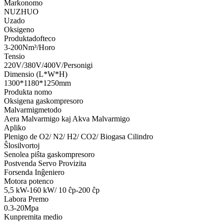
Markonomo
NUZHUO
Uzado
Oksigeno
Produktadofteco
3-200Nm³/Horo
Tensio
220V/380V/400V/Personigi
Dimensio (L*W*H)
1300*1180*1250mm
Produkta nomo
Oksigena gaskompresoro
Malvarmigmetodo
Aera Malvarmigo kaj Akva Malvarmigo
Apliko
Plenigo de O2/ N2/ H2/ CO2/ Biogasa Cilindro
Ŝlosilvortoj
Senolea piŝta gaskompresoro
Postvenda Servo Provizita
Forsenda Inĝeniero
Motora potenco
5,5 kW-160 kW/ 10 ĉp-200 ĉp
Labora Premo
0.3-20Mpa
Kunpremita medio