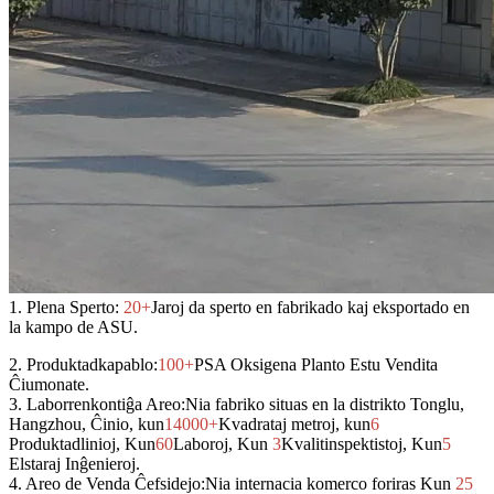
1.
Plena Sperto:
20+
Jaroj da sperto en fabrikado kaj eksportado en
la kampo de ASU.
2.
Produktadkapablo:
100+
PSA Oksigena Planto Estu Vendita
Ĉiumonate.
3.
Laborrenkontiĝa Areo:
Nia fabriko situas en la distrikto Tonglu,
Hangzhou, Ĉinio, kun
14000+
Kvadrataj metroj, kun
6
Produktadlinioj, Kun
60
Laboroj, Kun
3
Kvalitinspektistoj, Kun
5
Elstaraj Inĝenieroj.
4.
Areo de Venda Ĉefsidejo:
Nia internacia komerco foriras Kun
25