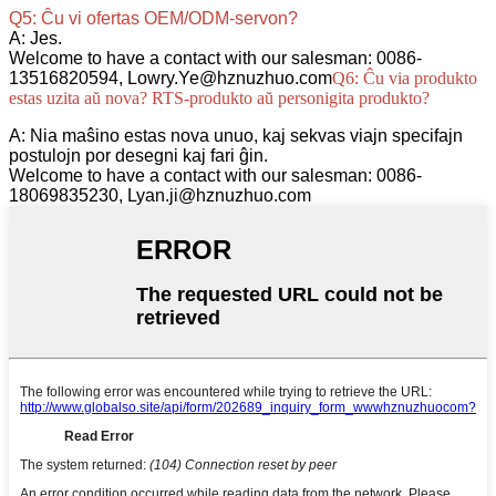
Q5: Ĉu vi ofertas OEM/ODM-servon?
A: Jes.
Welcome to have a contact with our salesman: 0086-
13516820594, Lowry.Ye@hznuzhuo.com
Q6: Ĉu via produkto
estas uzita aŭ nova? RTS-produkto aŭ personigita produkto?
A: Nia maŝino estas nova unuo, kaj sekvas viajn specifajn
postulojn por desegni kaj fari ĝin.
Welcome to have a contact with our salesman: 0086-
18069835230, Lyan.ji@hznuzhuo.com