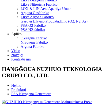
Likva Oksigena Fabriko
Likva Nitrogena Fabriko
LOX & LIN Aera Apartiga Unuo
Argona Gasfabriko
Likva Argona Fabriko
Gaso & Likvaĵo Produktadlinio (O2, N2, Ar)
PSA O2-Fabriko
PSA N2-fabriko
Apliko
Oksigena Fabriko
Nitrogena Fabriko
Argona Fabriko
Video
Novaĵoj
Kontaktu nin
HANGĜOUA NUZHUO TEKNOLOGIA
GRUPO CO., LTD.
Hejmo
Produktoj
PSA Nitrogena Generatoro