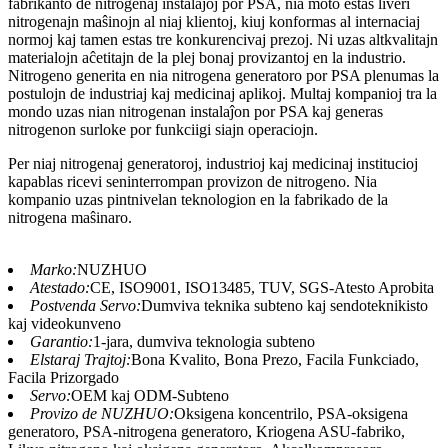
fabrikanto de nitrogenaj instalaĵoj por PSA, nia moto estas liveri
nitrogenajn maŝinojn al niaj klientoj, kiuj konformas al internaciaj
normoj kaj tamen estas tre konkurencivaj prezoj. Ni uzas altkvalitajn
materialojn aĉetitajn de la plej bonaj provizantoj en la industrio.
Nitrogeno generita en nia nitrogena generatoro por PSA plenumas la
postulojn de industriaj kaj medicinaj aplikoj. Multaj kompanioj tra la
mondo uzas nian nitrogenan instalaĵon por PSA kaj generas
nitrogenon surloke por funkciigi siajn operaciojn.
Per niaj nitrogenaj generatoroj, industrioj kaj medicinaj institucioj
kapablas ricevi seninterrompan provizon de nitrogeno. Nia
kompanio uzas pintnivelan teknologion en la fabrikado de la
nitrogena maŝinaro.
Marko:
NUZHUO
Atestado:
CE, ISO9001, ISO13485, TUV, SGS-Atesto Aprobita
Postvenda Servo:
Dumviva teknika subteno kaj sendoteknikisto
kaj videokunveno
Garantio:
1-jara, dumviva teknologia subteno
Elstaraj Trajtoj:
Bona Kvalito, Bona Prezo, Facila Funkciado,
Facila Prizorgado
Servo:
OEM kaj ODM-Subteno
Provizo de NUZHUO:
Oksigena koncentrilo, PSA-oksigena
generatoro, PSA-nitrogena generatoro, Kriogena ASU-fabriko,