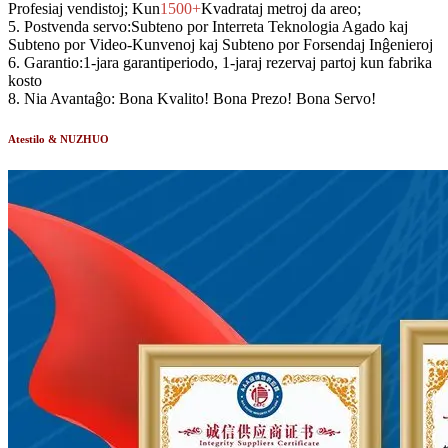
Profesiaj vendistoj; Kun
1500+
Kvadrataj metroj da areo;
5.
Postvenda servo:
Subteno por Interreta Teknologia Agado kaj
Subteno por Video-Kunvenoj kaj Subteno por Forsendaj Inĝenieroj
6.
Garantio:
1-jara garantiperiodo, 1-jaraj rezervaj partoj kun fabrika
kosto
8.
Nia Avantaĝo:
Bona Kvalito! Bona Prezo! Bona Servo!
Atestilo & NUZHUO