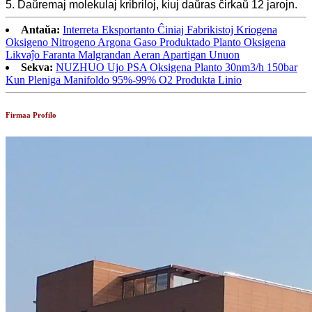
5. Daŭremaj molekulaj kribriloj, kiuj daŭras ĉirkaŭ 12 jarojn.
Antaŭa:
Interreta Eksportanto Ĉiniaj Fabrikistoj Kriogena
Oksigeno Nitrogeno Argona Gaso Produktado Planto Oksigena
Likvaĵo Faranta Malgrandan Aeran Apartigan Unuon
Sekva:
NUZHUO Ujo PSA Oksigena Planto 30nm3/h 150bar
Kun Pleniga Manifoldo 95%-99% O2 Produkta Linio
Firmaa Profilo