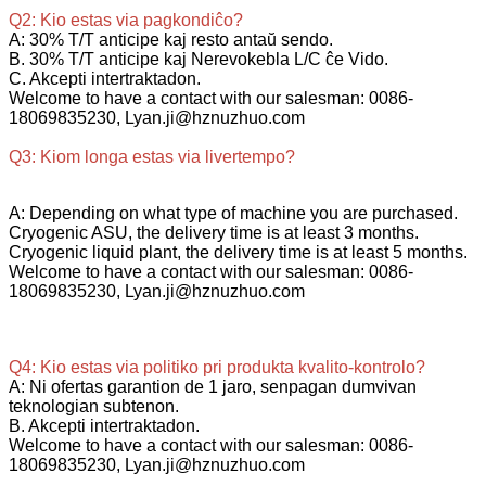
Q2: Kio estas via pagkondiĉo?
A: 30% T/T anticipe kaj resto antaŭ sendo.
B. 30% T/T anticipe kaj Nerevokebla L/C ĉe Vido.
C. Akcepti intertraktadon.
Welcome to have a contact with our salesman: 0086-
18069835230, Lyan.ji@hznuzhuo.com
Q3: Kiom longa estas via livertempo?
A: Depending on what type of machine you are purchased.
Cryogenic ASU, the delivery time is at least 3 months.
Cryogenic liquid plant, the delivery time is at least 5 months.
Welcome to have a contact with our salesman: 0086-
18069835230, Lyan.ji@hznuzhuo.com
Q4: Kio estas via politiko pri produkta kvalito-kontrolo?
A: Ni ofertas garantion de 1 jaro, senpagan dumvivan
teknologian subtenon.
B. Akcepti intertraktadon.
Welcome to have a contact with our salesman: 0086-
18069835230, Lyan.ji@hznuzhuo.com