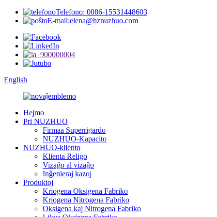
Telefono: 0086-15531448603
E-mail:elena@hznuzhuo.com
English
Hejmo
Pri NUZHUO
Firmaa Superrigardo
NUZHUO-Kapacito
NUZHUO-kliento
Klienta Religo
Vizaĝo al vizaĝo
Inĝenieraj kazoj
Produktoj
Kriogena Oksigena Fabriko
Kriogena Nitrogena Fabriko
Oksigena kaj Nitrogena Fabriko