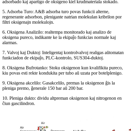
adsorbado kaj apartigo de oksigeno kiel krudmateriala stokado.
5. Adsorba Turo: A&B adsorba turo povas funkcii alterne,
regenerante adsorbon, plenigante natrian molekulan kribrilon por
filtri oksigenajn molekulojn.
6. Oksigena Analizilo: realtempa monitorado kaj analizo de
oksigena pureco, indikante ke la ekipaĵo funkcias normale kaj
alarmas.
7. Valvoj kaj Duktoj: Inteligentaj kontrolvalvoj realigas aŭtomatan
funkciadon de ekipaĵo, PLC-kontrolo, SUS304-duktoj.
8. Oksigena Bufrotanko: Stoku oksigenon kun kvalifikita pureco,
kiu povas esti rekte kondukita per tubo aŭ uzata por botelplenigo.
9. Oksigena akcelilo: Gasakcelilo, premas la oksigenon ĝis la
pleniga premo, ĝenerale 150 bar aŭ 200 bar.
10. Pleniga dukto: dividu altpreman oksigenon kaj nitrogenon en
ĉiun gascilindron.