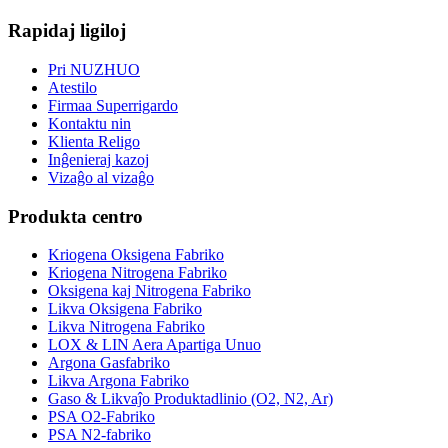
Rapidaj ligiloj
Pri NUZHUO
Atestilo
Firmaa Superrigardo
Kontaktu nin
Klienta Religo
Inĝenieraj kazoj
Vizaĝo al vizaĝo
Produkta centro
Kriogena Oksigena Fabriko
Kriogena Nitrogena Fabriko
Oksigena kaj Nitrogena Fabriko
Likva Oksigena Fabriko
Likva Nitrogena Fabriko
LOX & LIN Aera Apartiga Unuo
Argona Gasfabriko
Likva Argona Fabriko
Gaso & Likvaĵo Produktadlinio (O2, N2, Ar)
PSA O2-Fabriko
PSA N2-fabriko