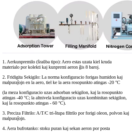
1. Aerkunpremilo (ŝraŭba tipo): Aero estas uzata kiel kruda
materialo por kolekti kaj kunpremi aeron ĝis 8 baroj.
2. Fridigita Sekigilo: La norma konfiguracio forigas humidon kaj
malpuraĵojn en la aero, tiel ke la aera rosopunkto atingas -20 °C
(la meza konfiguracio uzas adsorban sekigilon, kaj la rosopunkto
atingas -40 °C; la altnivela konfiguracio uzas kombinitan sekigilon,
kaj la rosopunkto atingas - 60 °C).
3. Preciza Filtrilo: A/T/C tri-ŝtupa filtrilo por forigi oleon, polvon kaj
malpuraĵojn.
4. Aera bufrotanko: stoku puran kaj sekan aeron por posta