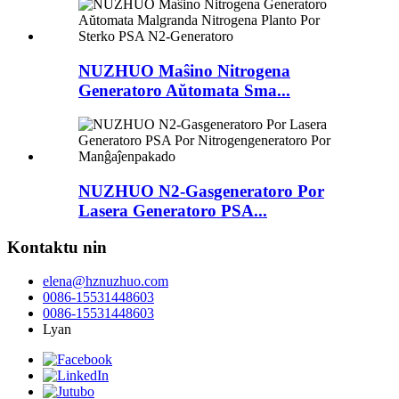
NUZHUO Maŝino Nitrogena
Generatoro Aŭtomata Sma...
NUZHUO N2-Gasgeneratoro Por
Lasera Generatoro PSA...
Kontaktu nin
elena@hznuzhuo.com
0086-15531448603
0086-15531448603
Lyan